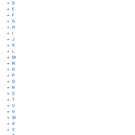
D
E
F
G
H
I
J
K
L
M
N
O
P
Q
R
S
T
U
V
W
X
Y