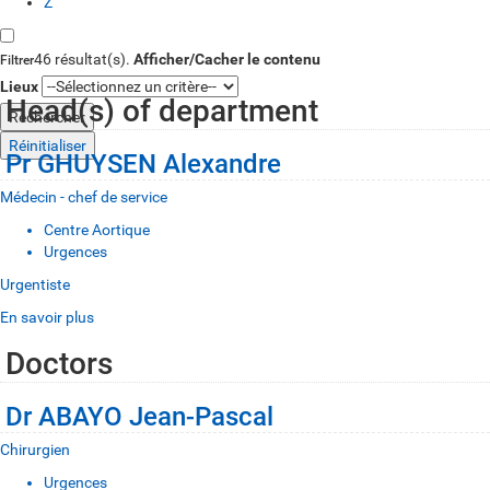
Z
46 résultat(s).
Afficher/Cacher le contenu
Filtrer
Lieux
Head(s) of department
Réinitialiser
Pr GHUYSEN Alexandre
Médecin - chef de service
Centre Aortique
Urgences
Urgentiste
En savoir plus
Doctors
Dr ABAYO Jean-Pascal
Chirurgien
Urgences