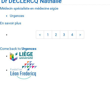
Dr DECLERCQ Nathalie
Médecin spécialiste en médecine aigüe
Urgences
En savoir plus
<
1
2
3
4
>
Come back to
Urgences