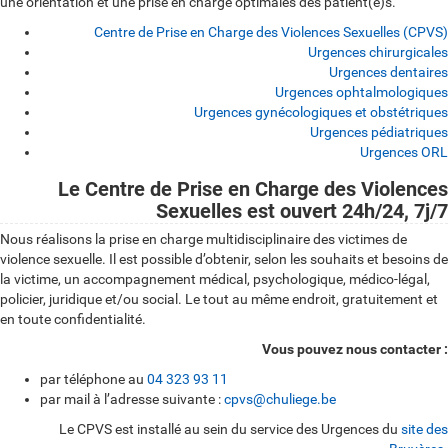
une orientation et une prise en charge optimales des patient(e)s.
Centre de Prise en Charge des Violences Sexuelles (CPVS)
Urgences chirurgicales
Urgences dentaires
Urgences ophtalmologiques
Urgences gynécologiques et obstétriques
Urgences pédiatriques
Urgences ORL
Centre
Le Centre de Prise en Charge des Violences
Sexuelles est ouvert 24h/24, 7j/7
de
Nous réalisons la prise en charge multidisciplinaire des victimes de
Prise
violence sexuelle. Il est possible d’obtenir, selon les souhaits et besoins de
la victime, un accompagnement médical, psychologique, médico-légal,
en
policier, juridique et/ou social. Le tout au même endroit, gratuitement et
Charge
en toute confidentialité.
des
Vous pouvez nous contacter :
par téléphone au
04 323 93 11
Violences
par mail à l’adresse suivante :
cpvs@chuliege.be
Sexuelles
Le CPVS est installé au sein du service des Urgences du
site des