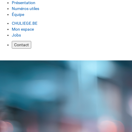
Présentation
Numéros utiles
Équipe
CHULIEGE.BE
Mon espace
Jobs
Contact