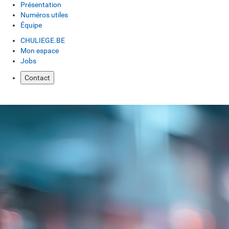
Présentation
Numéros utiles
Équipe
CHULIEGE.BE
Mon espace
Jobs
Contact