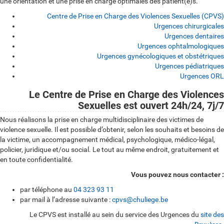
une orientation et une prise en charge optimales des patient(e)s.
Centre de Prise en Charge des Violences Sexuelles (CPVS)
Urgences chirurgicales
Urgences dentaires
Urgences ophtalmologiques
Urgences gynécologiques et obstétriques
Urgences pédiatriques
Urgences ORL
Centre
Le Centre de Prise en Charge des Violences
Sexuelles est ouvert 24h/24, 7j/7
de
Nous réalisons la prise en charge multidisciplinaire des victimes de
Prise
violence sexuelle. Il est possible d’obtenir, selon les souhaits et besoins de
la victime, un accompagnement médical, psychologique, médico-légal,
en
policier, juridique et/ou social. Le tout au même endroit, gratuitement et
Charge
en toute confidentialité.
des
Vous pouvez nous contacter :
par téléphone au
04 323 93 11
Violences
par mail à l’adresse suivante :
cpvs@chuliege.be
Sexuelles
Le CPVS est installé au sein du service des Urgences du
site des